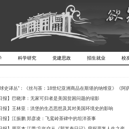
学
科学研究
党建思政
招生就业
校
全球史译丛”：《丝与茶：18世纪亚洲商品在斯堪的纳维亚》《阿萨姆
日报】巴晓津：无家可归者是美国贫困问题的缩影
日报】王林亚：洪堡的生态思想及其对美国环境史的影响
日报】江振鹏 郑彦凌：飞鸾岭茶碑中的坦洋茶事
日报】周至杰 江蕾:忘年交从《郭嵩焘日记》窥探严复人生之变