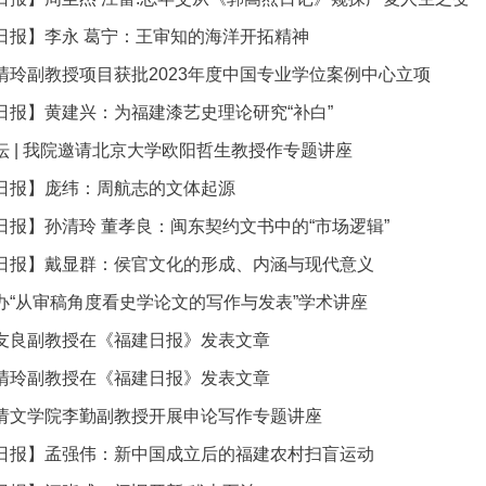
日报】李永 葛宁：王审知的海洋开拓精神
清玲副教授项目获批2023年度中国专业学位案例中心立项
日报】黄建兴：为福建漆艺史理论研究“补白”
坛 | 我院邀请北京大学欧阳哲生教授作专题讲座
日报】庞纬：周航志的文体起源
建日报】孙清玲 董孝良：闽东契约文书中的“市场逻辑”
日报】戴显群：侯官文化的形成、内涵与现代意义
办“从审稿角度看史学论文的写作与发表”学术讲座
友良副教授在《福建日报》发表文章
清玲副教授在《福建日报》发表文章
请文学院李勤副教授开展申论写作专题讲座
日报】孟强伟：​新中国成立后的福建农村扫盲运动