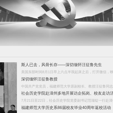
斯人已去，风骨长存——深切缅怀汪征鲁先生
深切缅怀汪征鲁教授
社会历史学院赴漳州多地开展访企拓岗、校友走访
福建师范大学历史系86届校友毕业40周年返校活动