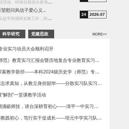
近日，福建师范大学历史系1986 届校友举办毕业40周年返校活动，60余位校友从各地齐聚榕城、重归母校，共赴...
慰问风信子爱心义...
24
2026-07
7月22日，福建师范大学社会历史学院党委副书记范瑞锭带队赴平和调研支教工作，并看望慰问风信子爱心义教团...
科学研究
党建思政
MORE>>
学专业实习动员大会顺利召开
2023级历史学（师范）教育实习汇报会暨历地复合专业教育实习动员会顺利举办
赋能数字课堂，探索教学新径——本科2024级历史学（师范）专业教育见习
实习小站 | 习史明志求真知，从教立身担韶华——分散实习队实习月报
“解剖”一堂课教学活动
实习小站｜九龙潮涌砺师技，讲台深耕育初心——漳平一中实习队4月实习月报
实习小站 | 四月砺教践初心，笃行实干促成长——培元中学实习队四月实习月报