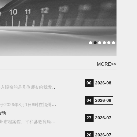
MORE>>
06
2026-08
美国东部时间8月1日早上六点半我起床之后，打开微信，映入眼帘的是几位师友给我发来汪征鲁先生因病突然去世...
04
2026-08
中国共产党党员，福建师范大学原副校长、教授汪征鲁同志于2026年8月1日8时在福州因病与世长辞，享年80岁。...
活动
27
2026-07
7月21日至22日，社会历史学院党委副书记范瑞锭一行赴漳州市档案馆、平和县教育局、南靖县委组织部等地开展...
26
2026-07