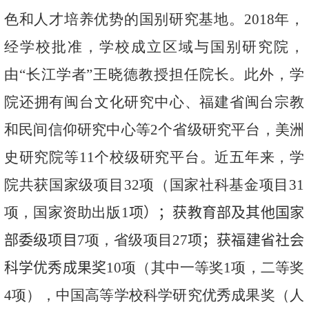
色和人才培养优势的国别研究基地。
2018
年，
经学校批准，学校成立区域与国别研究院，
由“长江学者”王晓德教授担任院长。此外，学
院还拥有闽台文化研究中心、福建省闽台宗教
和民间信仰研究中心等
2
个省级研究平台，美洲
史研究院等
11
个校级研究平台。近五年来，学
院共获国家级项目
3
2
项（国家社科基金项目
31
项，国家资助出版
1
项）
；
获
教育部及其他国家
部委级项目
7
项，省级项目
27
项
；
获
福建省社会
科学优秀成果奖
10
项（其中一等奖
1
项，二等奖
4
项），中国高等学校科学研究优秀成果奖（人