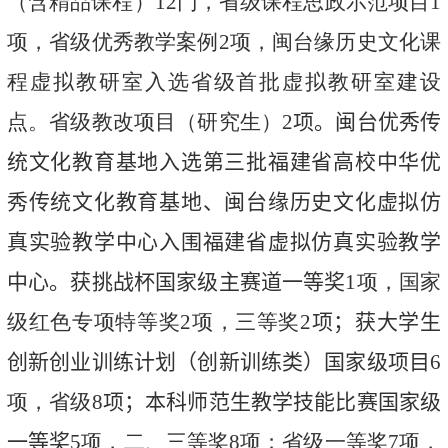
（含精品课程）
12
门，省级课程思政示范项目
1
项，省级优秀教学案例
2
项，闽台缘历史文化课
程虚拟教研室入选省级首批虚拟教研室建设
点。省级教改项目（研究生）
2
项
。
闽台优秀传
统文化教育基地入选第三批福建省高校中华优
秀传统文化教育基地
、
闽台缘历史文化虚拟仿
真实验教学中心入围福建省虚拟仿真实验教学
中心。
获挑战杯
国家级主赛道一等奖
1
项，国家
级红色专项特等奖
2
项，三等奖
2
项
；
获
大学生
创新创业训练计划（创新训练类）国家级项目
6
项，省级
8
项
；
本科师范生教学技能比赛国家级
一等奖
5
项，二、三等奖
8
项；省级一等奖
7
项，