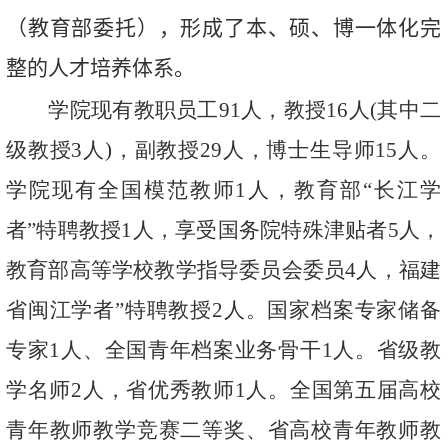
（教育部委托），形成了本、硕、博一体化完
整的人才培养体系。
学院现有教职员工
91
人，教授
1
6
人
(
其中二
级教授
3
人
)
，副教授
2
9
人，博士生导师
15
人。
学院现有全国模范教师1人，教育部“长江学
者”特聘教授
1
人，享受国务院特殊津贴者
5
人，
教育部高等学校教学指导委员会委员
4
人，福建
省闽江学者”特聘教授
2
人。国家档案专家储备
专家
1
人、全国青年档案业务骨干
1
人。省级教
学名师
2
人，省优秀教师
1
人。全国第五届高校
青年教师教学竞赛二等奖、省高校青年教师教