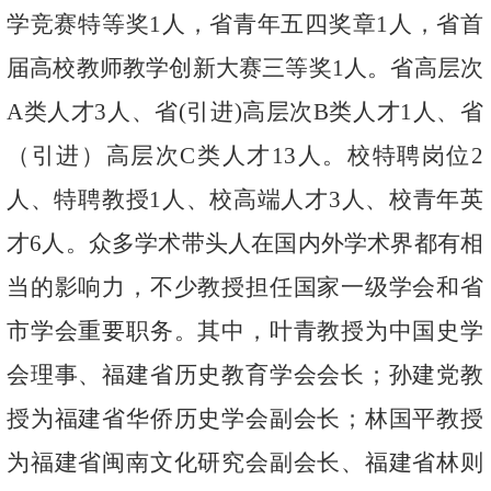
学竞赛特等奖
1
人，省青年五四奖章
1
人，省首
届高校教师教学创新大赛三等奖
1
人。省高层次
A
类人才
3
人、省
(
引进
)
高层次
B
类人才
1
人、省
（引进）高层次
C
类人才
1
3
人。校特聘岗位
2
人、特聘教授
1
人、校高端人才
3
人、校青年英
才
6
人。众多学术带头人在国内外学术界都有相
当的影响力，不少教授担任国家一级学会和省
市学会重要职务。其中，叶青教授为中国史学
会理事、福建省历史教育学会会长；孙建党教
授为福建省华侨历史学会副会长；林国平教授
为福建省闽南文化研究会副会长、福建省林则