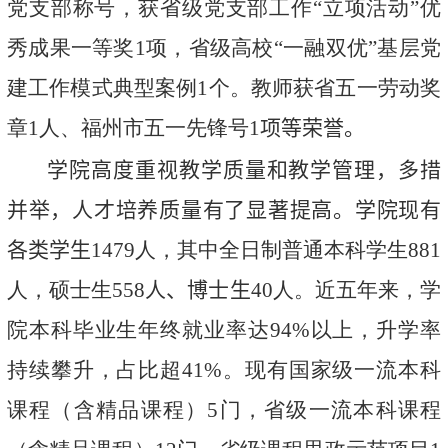
党支部称号，获省级党支部工作“立项活动”优
秀成果一等奖
1
项，省级高校“一融双优”基层党
建工作模式典型案例
1
个。教师获省五一劳动奖
章
1
人、福州市五一先锋号
1
项
等荣誉
。
学院
高度重视教学质量和教学管理，多措
并举，人才培养质量有了显著提高。学院现有
各类学生
1479
人，其中全日制普通本科学生
88
1
人，硕士生
558
人
、博士生
40
人。近五年来，学
院本科毕业生年终就业率达
94%
以上，升学率
持续攀升，占比超
41%
。现有国家级一流本科
课程（含精品课程）
5
门，省级一流本科课程