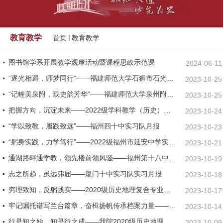
教育教学
首页
教育教学
图书馆学系开展教学观摩活动暨课程思政示范课
2024-06-11
“逐光相遇，师梦同行”——福建师范大学石狮市石光中学实习队月报
2023-10-25
“记鲤美泉附，载史韵芳华”——福建师范大学泉州附中历史实习队实习月报
2023-10-25
把握方向，沉淀未来——2022级学科教学（历史）专业硕士实习初体验
2023-10-24
“学以致教，履践致远”——福州四十中实习队月报
2023-10-23
“躬身实践，力学笃行”——2022级福州市延安中学实习队实习月报
2023-10-21
通湖路畔通学教，领先楼前领风骚——福州第十八中学9月实习月报
2023-10-19
志之所趋，虽远弗届——厦门十中实习队实习月报
2023-10-18
穷理致知，反躬践实——2020级历史地理复合专业泉州七中实习队月报
2023-10-17
牢记嘱托谱写兰台篇章，奋楫扬帆传承档案力量——学院领导老师走访看望2020级...
2023-10-14
行是知之始，知是行之成——我院2020级历史地理复合专业厦门大学附属科技中学...
2023-10-09