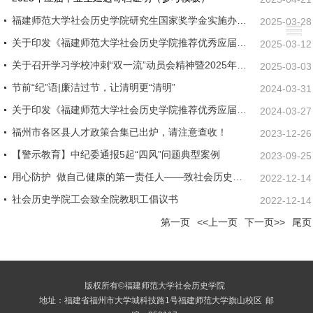
福建师范大学社会历史学院研究生国家奖学金实施办法 （2025年3月修订）
2025-03-28
关于印发《福建师范大学社会历史学院推荐优秀应届本科毕业生免试攻读研究生...
2025-03-12
关于召开学习学校冲刺“双一流”动员会精神暨2025年学院工作部署会议的通知
2025-03-03
节前“纪”语|廉洁过节，让清明更“清明”
2024-03-31
关于印发《福建师范大学社会历史学院推荐优秀应届本科毕业生免试攻读研究生...
2024-03-27
福州市各区县人才政策合集已出炉，请注意查收！
2023-12-26
【警示教育】中纪委通报5起“四风”问题典型案例
2023-09-25
用心防护 做自己健康的第一责任人——致社会历史学院全体同学倡议书
2022-12-14
社会历史学院工会致全院教职工倡议书
2022-12-14
第一页
<<上一页
下一页>>
尾页
版权所有©福建师范大学社会历史学院
地址：福建省福州市大学城科技路1号福建师范大学旗山校区
邮