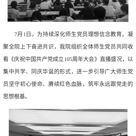
7
月
1
日
，为持续深化师生党员理想信念教育，凝
聚全院上下奋进共识，我院组织全体师生党员共同收
看《庆祝中国共产党成立
10
5
周年大会》直播盛况，以
集中共学、同庆华诞的形式，进一步引导广大师生党
员坚守初心使命、赓续红色血脉，筑牢永远跟党走的
思想根基。