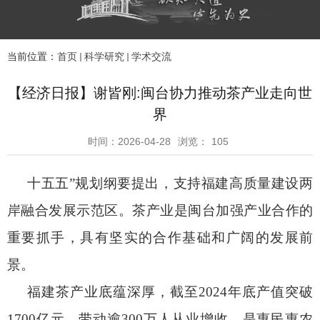
当前位置：
首页
科学研究
学术交流
【经济日报】谢皆刚:闽台协力推动茶产业走向世
界
时间：2026-04-28
浏览：
105
十五五
”规划纲要提出，支持福建高质量建设两
岸融合发展示范区。茶产业是闽台加强产业合作的
重要抓手，具有坚实的合作基础和广阔的发展前
景。
福建茶产业底蕴深厚，截至
2024年底产值突破
1700亿元，带动逾300万人从业增收，是惠民惠农