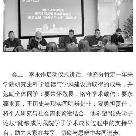
会上
，李永
作
启动仪式
讲话
。
他充分肯定一年来
学院研究生科学道德与学风建设所取得的成果
，
并
勉励
全体
同学
：
要
常怀敬畏，恪守学术诚信；
要
永
葆求真，于历史与现实间明辨是非；
要
勇担责任，
将个人研究与社会需要紧密结合。
他希望
“领先学子
论坛”能够成为我院学子学术成长过程中的支持平
台，助力大家在共享、切磋与思辨中共同进步。