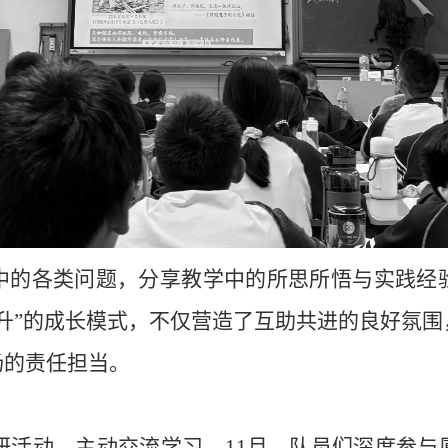
中的各类问题，分享教学中的所思所悟与实践经
升”的成长模式，不仅营造了互助共进的
良好氛围
扬的责任担当。
研活动，主动交流学习。
11
月，
队员
们
深度参与