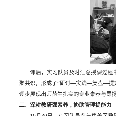
课后
，
实习队员
及时汇总授课过程
聚共识，形成了“研讨—实践—复盘—提
逐步展现出师范生扎实的专业素养与昂
二、深耕教研强素养，协助管理提能力
10
月
30
日
，
实习队员
参与集美区教