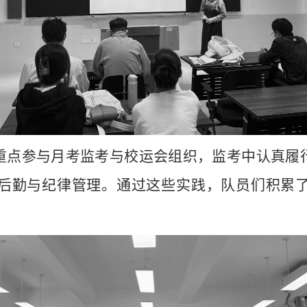
重点参与月考监考与校运会组织
，
监考中认真履
后勤与纪律管理。通过这些实践，
队员们
积累