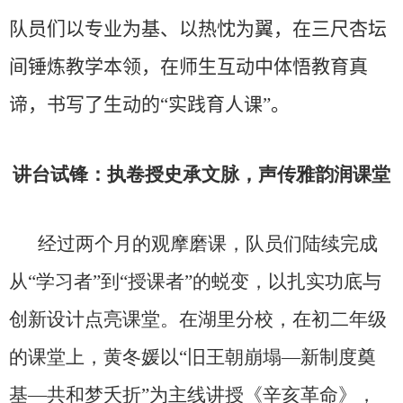
队员们
以专业为基、以热忱为翼，在三尺杏坛
间锤炼教学本领，在师生互动中体悟教育真
谛，书写了生动的“实践育人课”。
讲台试锋：执卷授史承文脉，声传雅韵润课堂
经过两个月的观摩磨课，
队员们
陆续完成
从“学习者”到“授课者”的蜕变
，以扎实功底与
创新设计点亮课堂。
在湖里分校，在初二年级
的课堂上，
黄冬媛以“旧王朝崩塌—新制度奠
基—共和梦夭折”为主线讲授《辛亥革命》
，