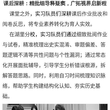
课后深耕：精批细导释疑窦，广拓视界启新程
课堂之外
，
实习队员们
深耕
课后
作业批改和
阅卷反思
，将专业素养转化为育人实效。
在湖里分
校，
实习队员们
通
过
细致批阅作业
与试卷，精准梳理出史实混淆、审题偏差、答
题逻辑不清等共性问题与个性漏洞；通过常态
化开展面批辅导，引导学生分析错误根源，拆
解答题思路。同时，利用自习时间梳理知识脉
络，帮助学生构建结构化认知、夯实历史基
础。