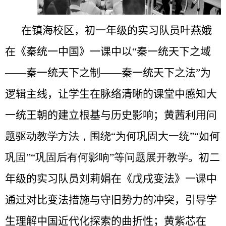
在镇海校区，初一年级的
实习队员
叶燕娥
在《秦统一中国》一课中以“秦一统天下之域
——秦一统天下之制——秦一统天下之法”为
逻辑主线，让学生在脉络清晰的课堂中感知大
一统王朝的建立根基与历史影响；黄茜
利用问
题驱动教学方法，围绕“为何巩固大一统”“如何
巩固”“巩固后有何影响”等问题展开教学
。初二
年级的
实习队员
刘莉娟
在《戊戌变法》
一课
中
通过对比变法措施与守旧势力的冲突，引导学
生理解中国近代化探索的曲折性；黄紫芯在