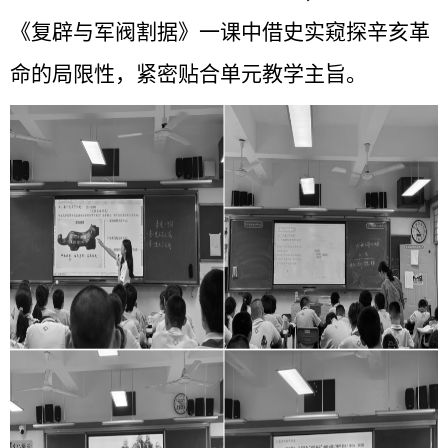
《复辟与军阀割据》一课中借史实窥探辛亥革
命的局限性，紧密贴合单元教学主旨。