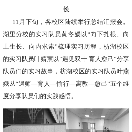
长
11月下旬，各校区陆续举行总结汇报会。
湖里分校的实习队员黄冬媛以“向下扎根、向
上生长、向内求索”梳理实习历程，枋湖校区
的实习队员叶婧宸以“遇见双十 育人愈己”分享
队员们的实习故事，枋湖校区的实习队员叶燕
娥从“遇师—育人—愉行—寓教—愈己”五个维
度分享队员们的实践感悟。