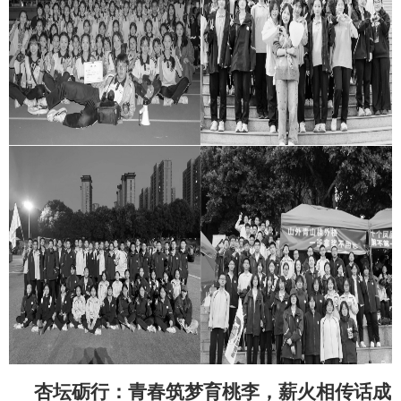
杏坛砺行：青春筑梦育桃李，薪火相传话成