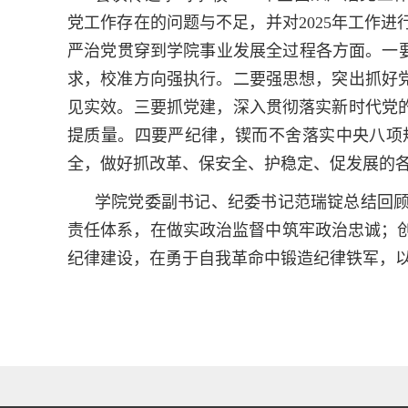
党工作存在的问题与不足，
并
对
202
5
年工作进
严治党贯穿到学院事业发展全过程各方面。一
求，
校准方向强执行
。二
要
强思想，突出抓好
见实效。三
要
抓党建，深入贯彻落实新时代党
提质量。四
要
严纪律，锲而不舍落实中央八项
全，做好抓改革、保安全、护稳定、促发展的
学院党委副书记、纪委书记
范瑞锭总结回
责任体系，在做实政治监督中筑牢政治忠诚；
纪律建设，在勇于自我革命中锻造纪律铁军，